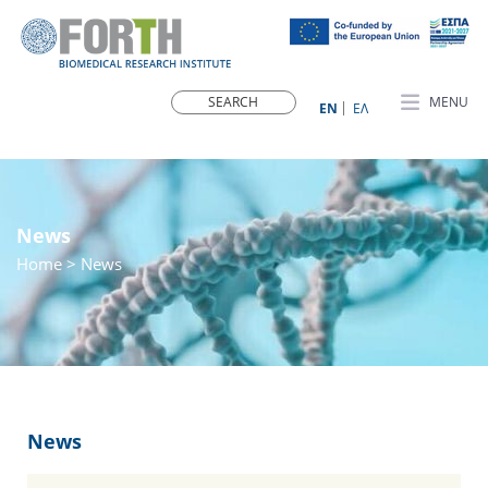
MENU
ΕN
ΕΛ
News
Home
> News
News