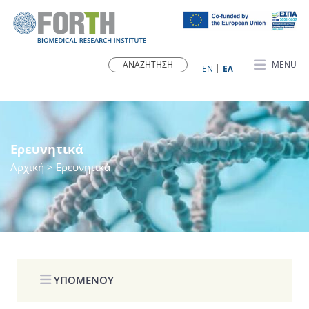
MENU
ΕN
ΕΛ
Ερευνητικά
Αρχική
> Ερευνητικά
ΥΠΟΜΕΝΟΥ