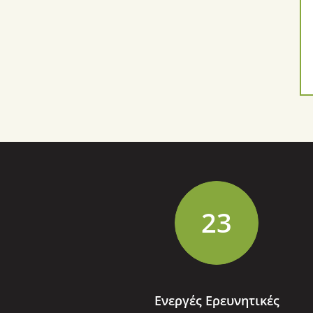
Ιωαννίνων, σε συνεργασία με το Ίδρυμα
Τεχνολογίας και Έρευνας...
Διαβάστε Περισσότερα...
27
Ενεργές Ερευνητικές