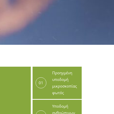
Προηγμένη
υποδομή
01
μικροσκοπίας
φωτός
Υποδομή
ανθρώπινων