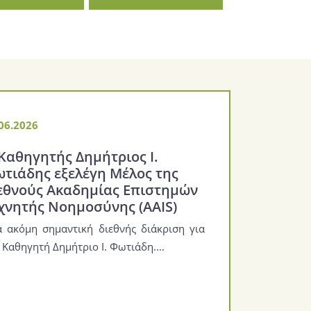
06.2026
05.06.20
Καθηγητής Δημήτριος Ι.
Προκήρ
τιάδης εξελέγη Μέλος της
για τη
εθνούς Ακαδημίας Επιστημών
Μελών 
χνητής Νοημοσύνης (AAIS)
Κριτών
Διευθυ
 ακόμη σημαντική διεθνής διάκριση για
ΒΙΟΙΑΤ
 Καθηγητή Δημήτριο Ι. Φωτιάδη....
...