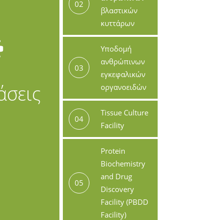
02
βλαστικών
κυττάρων
Υποδομή
ανθρώπινων
03
εγκεφαλικών
άσεις
οργανοειδών
Tissue Culture
04
Facility
Protein
Biochemistry
and Drug
05
Discovery
Facility (PBDD
Facility)