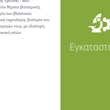
ής Έρευνας - ΙΒΕ».
ούν θέματα βιοϊατρικής
γία των βλαστικών
κή τεχνολογία, βιολογία του
ρμογών τους, με ιδιαίτερη
ανική ιστών.
Εγκαταστ