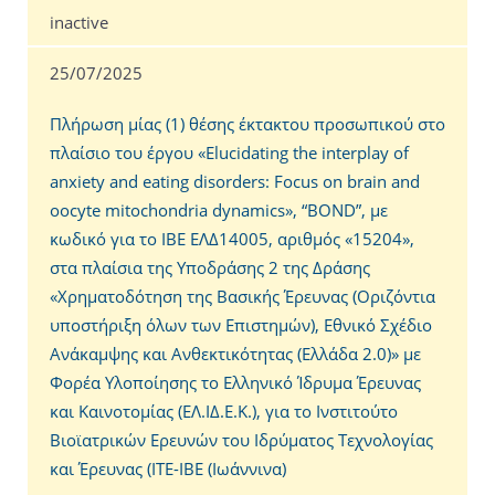
inactive
25/07/2025
Πλήρωση μίας (1) θέσης έκτακτου προσωπικού στο
πλαίσιο του έργου «Elucidating the interplay of
anxiety and eating disorders: Focus on brain and
oocyte mitochondria dynamics», “BOND”, με
κωδικό για το ΙΒΕ ΕΛΔ14005, αριθμός «15204»,
στα πλαίσια της Υποδράσης 2 της Δράσης
«Χρηματοδότηση της Βασικής Έρευνας (Οριζόντια
υποστήριξη όλων των Επιστημών), Εθνικό Σχέδιο
Ανάκαμψης και Ανθεκτικότητας (Ελλάδα 2.0)» με
Φορέα Υλοποίησης το Ελληνικό Ίδρυμα Έρευνας
και Καινοτομίας (ΕΛ.ΙΔ.Ε.Κ.), για το Ινστιτούτο
Βιοϊατρικών Ερευνών του Ιδρύματος Τεχνολογίας
και Έρευνας (ΙΤΕ-ΙΒΕ (Ιωάννινα)