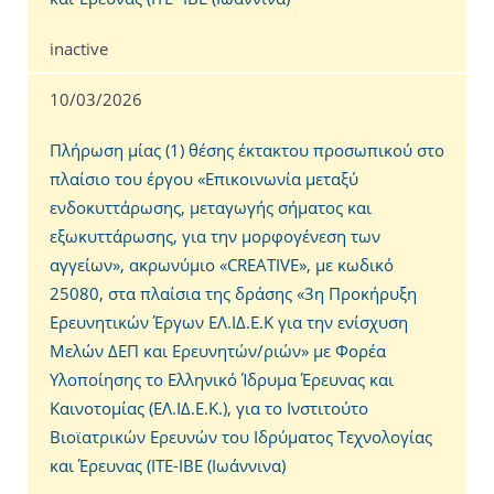
inactive
10/03/2026
Πλήρωση μίας (1) θέσης έκτακτου προσωπικού στο
πλαίσιο του έργου «Επικοινωνία μεταξύ
ενδοκυττάρωσης, μεταγωγής σήματος και
εξωκυττάρωσης, για την μορφογένεση των
αγγείων», ακρωνύμιο «CREATIVE», με κωδικό
25080, στα πλαίσια της δράσης «3η Προκήρυξη
Ερευνητικών Έργων ΕΛ.ΙΔ.Ε.Κ για την ενίσχυση
Μελών ΔΕΠ και Ερευνητών/ριών» με Φορέα
Υλοποίησης το Ελληνικό Ίδρυμα Έρευνας και
Καινοτομίας (ΕΛ.ΙΔ.Ε.Κ.), για το Ινστιτούτο
Βιοϊατρικών Ερευνών του Ιδρύματος Τεχνολογίας
και Έρευνας (ΙΤΕ-ΙΒΕ (Ιωάννινα)