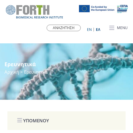
MENU
ΕN
ΕΛ
Ερευνητικά
Αρχική
> Ερευνητικά
ΥΠΟΜΕΝΟΥ