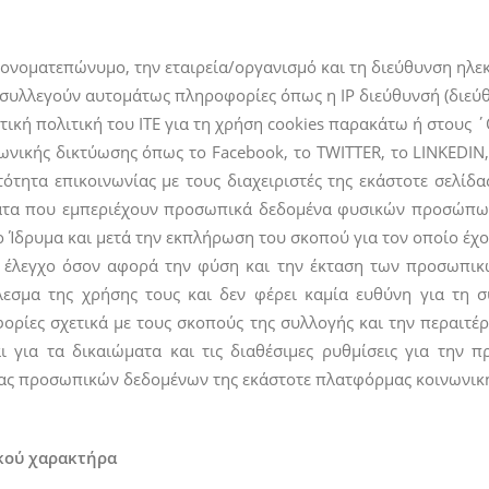
νοματεπώνυμο, την εταιρεία/οργανισμό και τη διεύθυνση ηλεκτ
α συλλεγούν αυτομάτως πληροφορίες όπως η IP διεύθυνσή (διε
ετική πολιτική του ΙΤΕ για τη χρήση cookies παρακάτω ή στους 
νωνικής δικτύωσης όπως το Facebook, το TWITTER, το LINKEDIN
τητα επικοινωνίας με τους διαχειριστές της εκάστοτε σελίδ
ματα που εμπεριέχουν προσωπικά δεδομένα φυσικών προσώπων
το Ίδρυμα και μετά την εκπλήρωση του σκοπού για τον οποίο έχ
αι έλεγχο όσον αφορά την φύση και την έκταση των προσωπι
εσμα της χρήσης τους και δεν φέρει καμία ευθύνη για τη
φορίες σχετικά με τους σκοπούς της συλλογής και την περαι
 για τα δικαιώματα και τις διαθέσιμες ρυθμίσεις για την 
ίας προσωπικών δεδομένων της εκάστοτε πλατφόρμας κοινωνικ
κού χαρακτήρα