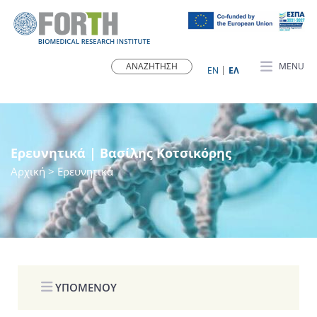
MENU
ΕN
ΕΛ
Ερευνητικά | Βασίλης Κοτσικόρης
Αρχική
> Ερευνητικά
ΥΠΟΜΕΝΟΥ