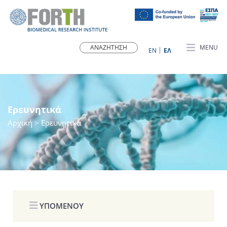
MENU
ΕN
ΕΛ
Ερευνητικά
Αρχική
> Ερευνητικά
ΥΠΟΜΕΝΟΥ