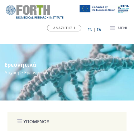
MENU
ΕN
ΕΛ
Ερευνητικά
Αρχική
> Ερευνητικά
ΥΠΟΜΕΝΟΥ