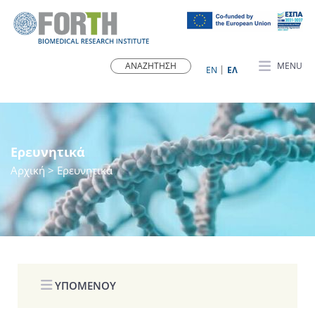
MENU
ΕN
ΕΛ
Ερευνητικά
Αρχική
> Ερευνητικά
ΥΠΟΜΕΝΟΥ