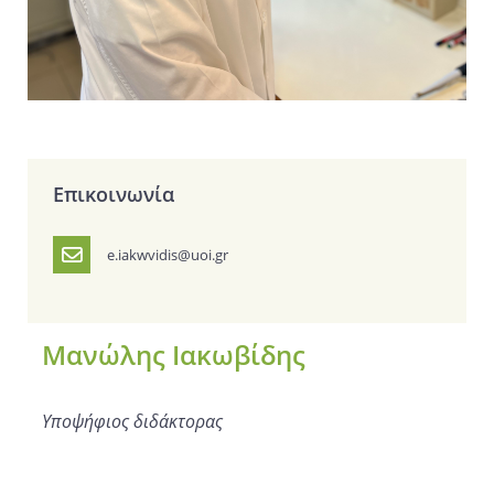
Επικοινωνία
e.iakwvidis@uoi.gr
Μανώλης Ιακωβίδης
Υποψήφιος διδάκτορας