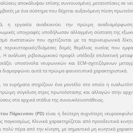
ναλύσεις αποκάλυψαν επίσης συντονισμένες μετατοπίσεις σε νε
υμβατές με ένα σύστημα που δέχεται αυξανόμενη πίεση πρωτεόσ
κά, η εργασία αναδεικνύει την πρώιμη αναδιαμόρφωση 
ωμικές υπογραφές υποδήλωσαν αλλαγμένη σύσταση της εξωκυττάρ
σμό συστατικών που σχετίζονται με τα περινευρωνικά δίκτυα
ς περικυτταρικές/διάμεσες δομές θεμέλιας ουσίας που εμφ
. Η ανάλυση ριβοσωμικοκύ προφίλ υπέδειξε επιλεκτική μεταφρα
ρεάζει υποσύνολα νευρωνικών και ECM-σχετιζόμενων μεταγ
α διαμορφώνει αυτά τα πρώιμα φαινοτυπικά χαρακτηριστικά.
, τα ευρήματα στηρίζουν ένα μοντέλο στο οποίο η ευαλωτότ
πρώιμη σύγκλιση στρες πρωτεόστασης και αλλαγών στην αρχιτ
εύσεις στα αρχικά στάδια της συνουκλεϊνοπάθειας.
 του Πάρκινσον (PD)
είναι η δεύτερη συχνότερη νευροεκφυλισ
ς παγκοσμίως. Κλινικά χαρακτηρίζεται από προοδευτικά κινητ
αι πολύ πέρα από την κίνηση, με σημαντικά μη κινητικά χαρακ