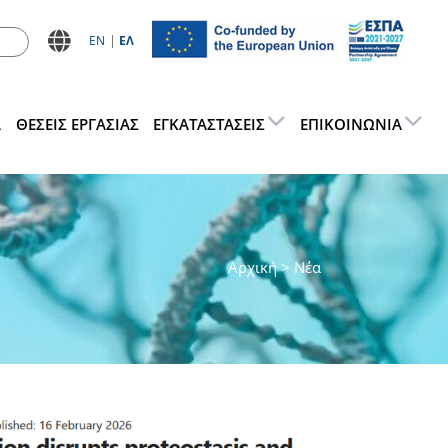
ΕN
ΕΛ
Α
ΘΕΣΕΙΣ ΕΡΓΑΣΊΑΣ
ΕΓΚΑΤΑΣΤΆΣΕΙΣ
ΕΠΙΚΟΙΝΩΝΊΑ
Αρχική
> Νέα