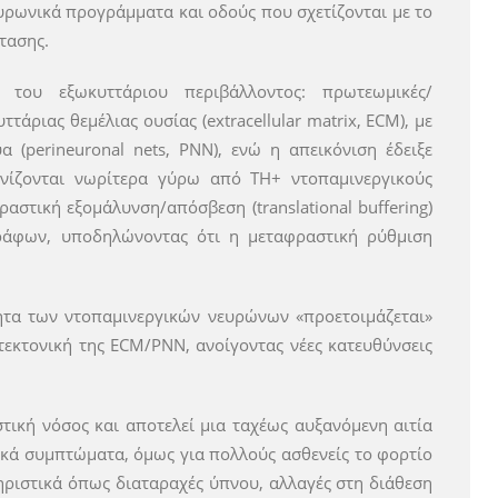
υρωνικά προγράμματα και οδούς που σχετίζονται με το
τασης.
του εξωκυττάριου περιβάλλοντος: πρωτεωμικές/
ιας θεμέλιας ουσίας (extracellular matrix, ECM), με
 (perineuronal nets, PNN), ενώ η απεικόνιση έδειξε
ανίζονται νωρίτερα γύρω από TH+ ντοπαμινεργικούς
στική εξομάλυνση/απόσβεση (translational buffering)
ράφων, υποδηλώνοντας ότι η μεταφραστική ρύθμιση
ητα των ντοπαμινεργικών νευρώνων «προετοιμάζεται»
εκτονική της ECM/PNN, ανοίγοντας νέες κατευθύνσεις
τική νόσος και αποτελεί μια ταχέως αυξανόμενη αιτία
ικά συμπτώματα, όμως για πολλούς ασθενείς το φορτίο
τηριστικά όπως διαταραχές ύπνου, αλλαγές στη διάθεση