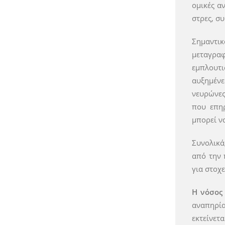
ομικές α
στρες, σ
Σημαντι
μεταγραφ
εμπλουτι
αυξημένε
νευρώνες
που επη
μπορεί ν
Συνολικά
από την 
για στοχ
Η νόσος
αναπηρία
εκτείνετ