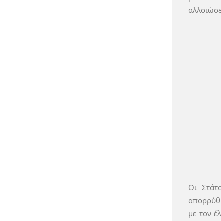
αλλοιώσε
Οι Στάτ
απορρύθμ
με τον έ