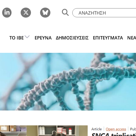
ΤΟ IBE
ΈΡΕΥΝΑ
ΔΗΜΟΣΙΕΎΣΕΙΣ
ΕΠΙΤΕΎΓΜΑΤΑ
ΝΈ