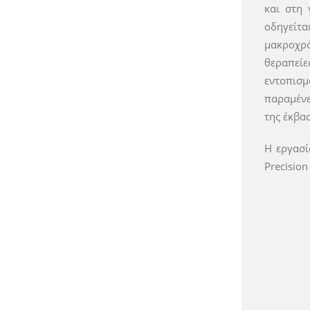
και στη 
οδηγείτα
μακροχρό
θεραπείε
εντοπισμ
παραμένε
της έκβα
Η εργασί
Precisio