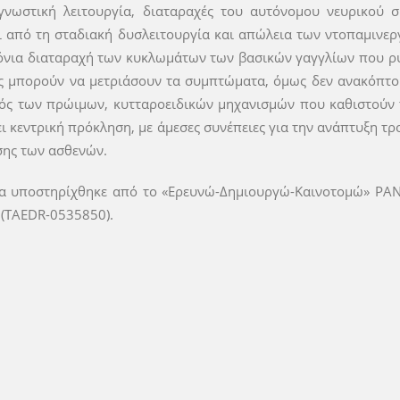
γνωστική λειτουργία, διαταραχές του αυτόνομου νευρικού 
ι από τη σταδιακή δυσλειτουργία και απώλεια των ντοπαμινε
νια διαταραχή των κυκλωμάτων των βασικών γαγγλίων που ρυθ
ς μπορούν να μετριάσουν τα συμπτώματα, όμως δεν ανακόπτουν
ός των πρώιμων, κυτταροειδικών μηχανισμών που καθιστούν 
ι κεντρική πρόκληση, με άμεσες συνέπειες για την ανάπτυξη τ
σης των ασθενών.
α υποστηρίχθηκε από το «Ερευνώ-Δημιουργώ-Καινοτομώ» PANT
n (TAEDR-0535850).