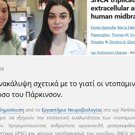
26
νακάλυψη σχετικά με το γιατί οι ντοπαμι
όσο του Πάρκινσον.
δημοσίευση
από το
Εργαστήριο Νευροβιολογίας
στο
npj Parkins
ρεί να εξηγούν την επιλεκτική ευαλωτότητα των ντοπαμι
ον. Χρησιμοποιώντας ανθρώπινα οργανοειδή μεσεγκεφά
τταρα (iPSC) και φέρουν τριπλασιασμό του γονιδίου SNCA
(α