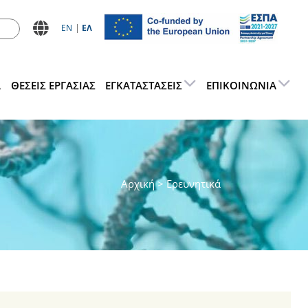
ΕN
ΕΛ
Α
ΘΕΣΕΙΣ ΕΡΓΑΣΊΑΣ
ΕΓΚΑΤΑΣΤΆΣΕΙΣ
ΕΠΙΚΟΙΝΩΝΊΑ
Αρχική
> Ερευνητικά