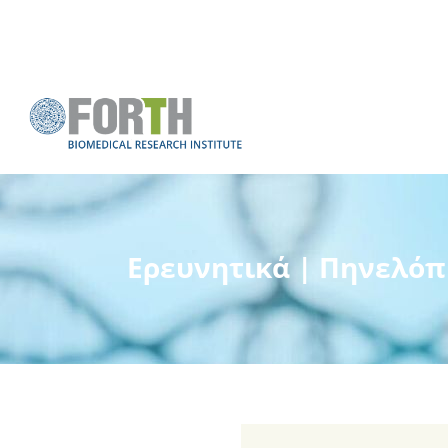
Ερευνητικά | Πηνελό