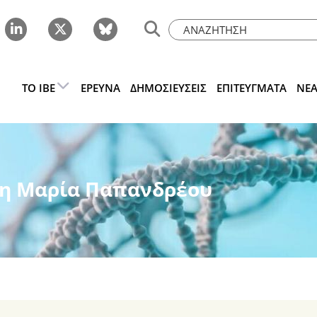
ΤΟ IBE
ΈΡΕΥΝΑ
ΔΗΜΟΣΙΕΎΣΕΙΣ
ΕΠΙΤΕΎΓΜΑΤΑ
ΝΈ
πη Μαρία Παπανδρέου