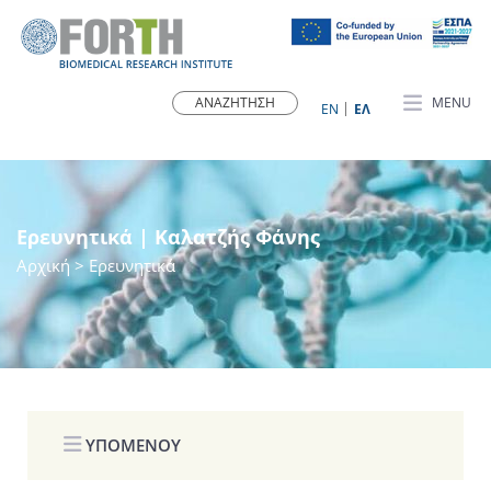
MENU
ΕN
ΕΛ
Ερευνητικά | Καλατζής Φάνης
Αρχική
> Ερευνητικά
ΥΠΟΜΕΝΟΥ