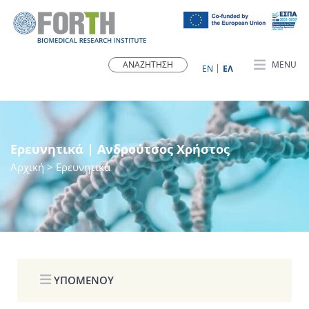
MENU
ΕN
ΕΛ
Ερευνητικά | Ανδρούτσος Χρήστος
Αρχική
> Ερευνητικά
ΥΠΟΜΕΝΟΥ