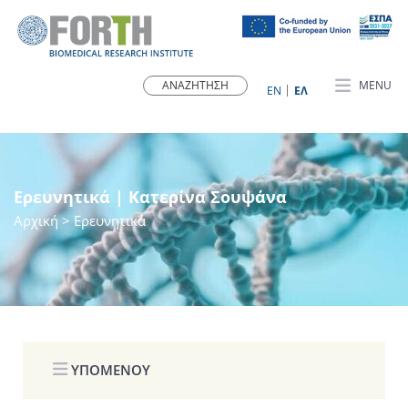
MENU
ΕN
ΕΛ
Ερευνητικά | Κατερίνα Σουψάνα
Αρχική
> Ερευνητικά
ΥΠΟΜΕΝΟΥ