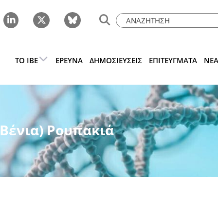
ΤΟ IBE
ΈΡΕΥΝΑ
ΔΗΜΟΣΙΕΎΣΕΙΣ
ΕΠΙΤΕΎΓΜΑΤΑ
ΝΈ
(Βένια) Ρουπακιά