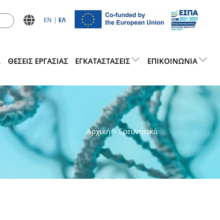
ΕN
ΕΛ
Α
ΘΕΣΕΙΣ ΕΡΓΑΣΊΑΣ
ΕΓΚΑΤΑΣΤΆΣΕΙΣ
ΕΠΙΚΟΙΝΩΝΊΑ
Αρχική
> Ερευνητικά