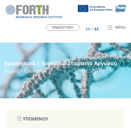
MENU
ΕN
ΕΛ
Ερευνητικά | Διονυσία-Σταματία Αργυρού
Αρχική
> Ερευνητικά
ΥΠΟΜΕΝΟΥ