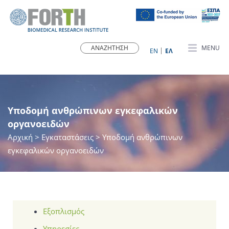
MENU
ΕN
ΕΛ
Υποδομή ανθρώπινων εγκεφαλικών
οργανοειδών
Αρχική
>
Εγκαταστάσεις
> Υποδομή ανθρώπινων
εγκεφαλικών οργανοειδών
Εξοπλισμός
Υπηρεσίες